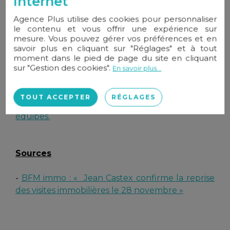
internet
• Toutes les personnes présentes se
nettoieront
les mains
au gel hydro-alcoolique après la
Agence Plus utilise des cookies pour personnaliser
le contenu et vous offrir une expérience sur
visite.
mesure. Vous pouvez gérer vos préférences et en
savoir plus en cliquant sur "Réglages" et à tout
Restez positif : c'est une bonne nouvelle pour
moment dans le pied de page du site en cliquant
vos agences !
sur "Gestion des cookies".
En savoir plus...
Vous avez des questions ?
Agence plus est là
TOUT ACCEPTER
RÉGLAGES
pour vous
.
N'hésitez pas à en parler avec nos
équipes.
Sources
-
BFM immo : « Jean Castex confirme la reprise
des visites immobilières le 28 novembre »