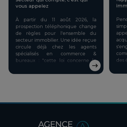
immo
vous appelez
Pend
À partir du 11 août 2026, la
sim
prospection téléphonique change
appe
de règles pour l'ensemble du
acq
secteur immobilier. Une idée reçue
s'e
circule déjà chez les agents
comm
spécialisés en commerce &
des 
bureaux : "cette loi concerne le
résidentiel, pas nous, nos clients
sont des professionnels." C'est en
partie vrai et en partie dangereux si
on s'y fie sans nuance.