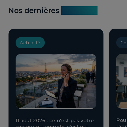
Nos dernières
actualités
Actualité
Co
Pour
11 août 2026 : ce n'est pas votre
rapp
secteur qui compte, c'est qui