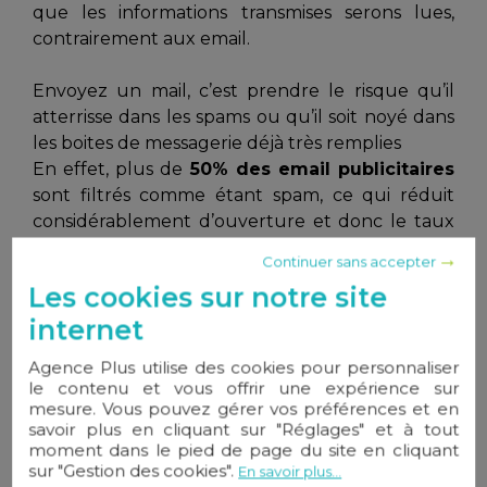
que les informations transmises serons lues,
contrairement aux email.
Envoyez un mail, c’est prendre le risque qu’il
atterrisse dans les spams ou qu’il soit noyé dans
les boites de messagerie déjà très remplies
En effet, plus de
50% des email publicitaires
sont filtrés comme étant spam, ce qui réduit
considérablement d’ouverture et donc le taux
de lecture de vos fiches de biens immobiliers
Continuer sans accepter
Ainsi, 92% des textos sont lus en moins de 4 min.
Les cookies sur notre site
La visibilité des sms est donc considérable.
internet
Agence Plus utilise des cookies pour personnaliser
• Sms marketing : un canal efficace et
le contenu et vous offrir une expérience sur
rentable
mesure. Vous pouvez gérer vos préférences et en
savoir plus en cliquant sur "Réglages" et à tout
moment dans le pied de page du site en cliquant
Facile et rapide à mettre en place, , le sms
sur "Gestion des cookies".
En savoir plus...
marketing est un
levier de communication