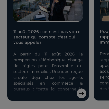
Pour
11 août 2026 : ce n'est pas votre
rapp
secteur qui compte, c'est qui
immo
vous appelez
Pend
À partir du 11 août 2026, la
sim
prospection téléphonique change
appe
de règles pour l'ensemble du
acq
secteur immobilier. Une idée reçue
s'e
circule déjà chez les agents
comm
spécialisés en commerce &
des 
bureaux : "cette loi concerne le
résidentiel, pas nous, nos clients
sont des professionnels." C'est en
partie vrai et en partie dangereux si