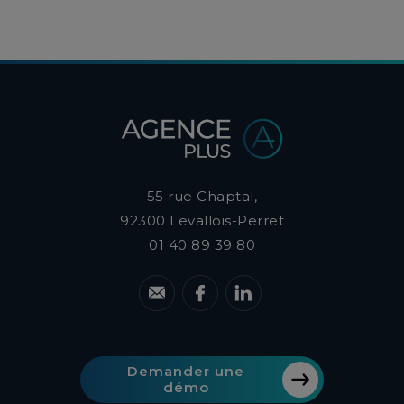
on s'y fie sans nuance.
55 rue Chaptal,
92300
Levallois-Perret
01 40 89 39 80
Demander une
démo