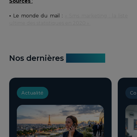
Sources
:
•
Le monde du mail :
« Sms marketing : la liste
ultime des statistiques en 2020 »
Nos dernières
actualités
Actualité
Co