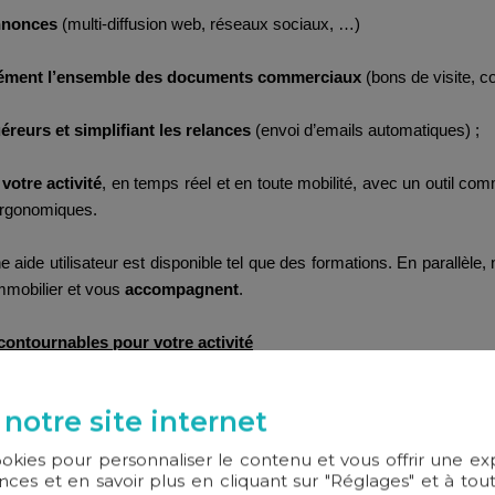
annonces
(multi-diffusion web, réseaux sociaux, …)
nément l’ensemble des documents commerciaux
(bons de visite, c
reurs et simplifiant les relances
(envoi d’emails automatiques) ;
votre activité
, en temps réel et en toute mobilité, avec un outil c
 ergonomiques.
ne aide utilisateur est disponible tel que des formations. En parallèle
mmobilier et vous
accompagnent
.
incontournables pour votre activité
diques
 notre site internet
omesses de vente, …) est un devoir et un enjeu stratégique de votre 
 atout considérable pour sécuriser vos relations contractuelles tou
ookies pour personnaliser le contenu et vous offrir une e
ces et en savoir plus en cliquant sur "Réglages" et à t