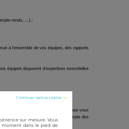
ompte-rendu, …) ;
ommun à l’ensemble de vos équipes, des rapports
, nos équipes disposent d’expertises essentielles
Continuer sans accepter
activité, disposer d’un logiciel dédié pour vous
t en vous assistant dans la prise en compte des
xpérience sur mesure. Vous
out moment dans le pied de