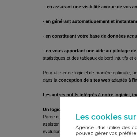
-
en assurant une visibilité accrue de vos 
-
en générant automatiquement et instanta
-
en constituant votre base de données acqué
-
en vous apportant une aide au pilotage de 
statistiques et des tableaux de bord intuitifs et
Pour utiliser ce logiciel de manière optimale, u
dans la
conception de sites web
adaptés à l’i
Les autres outils intégrés à notre logiciel, 
Un logiciel de rédaction des documents juri
Les cookies sur
Parce que la rédaction des actes (compromis, pr
assister dans ces démarches est aujourd’hui un
Agence Plus utilise des c
évolutions législatives.
pouvez gérer vos préféren