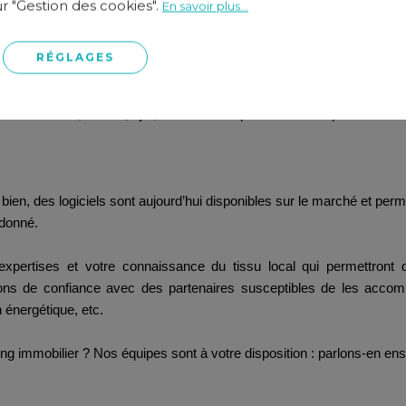
ur "Gestion des cookies".
En savoir plus...
nce juridique vous permet de répondre à de nombreuses questions sur 
RÉGLAGES
ouvoir faire signer des documents électriquement et à distance vous pe
marché.
Une solution d’envoi de recommandés électroniques
commandées, 24h/24, 7j/7, sans vous déplacer et en respectant toute
en, des logiciels sont aujourd’hui disponibles sur le marché et perm
 donné.
pertises et votre connaissance du tissu local qui permettront 
ions de confiance avec des partenaires susceptibles de les accompa
n énergétique, etc.
ng immobilier ? Nos équipes sont à votre disposition : parlons-en e