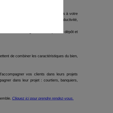
les enjeux et problématiques inhérentes à votre
rmet de gagner en efficacité et en productivité,
s les formalités légales numériques de dépôt et
ettent de combiner les caractéristiques du bien,
d’accompagner vos clients dans leurs projets
gner dans leur projet : courtiers, banquiers,
nsemble.
Cliquez ici pour prendre rendez-vous.