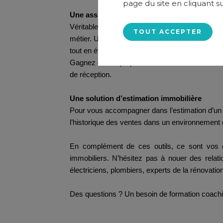
page du site en cliquant s
Une assistance juridique
Véritable support de votre activité, l’assista
TOUT ACCEPTER
métier. Un logiciel de signature électronique P
tout en étant en phase avec les pratiques du 
Gagnez du temps pour l’envoi de vos lettres re
de réception.
Une solution d’estimation immobilière
Pour vous accompagner dans l’estimation d’un bi
l’historique des ventes dans un environnement
En complément de ces outils, ce sont vos ex
immobiliers. N’hésitez pas à nouer des relat
électriciens, plombiers, experts de la rénovatio
Des questions ? Un besoin de formation coachi