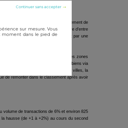
Continuer sans accepter
ans les zones attractives. Le ralentissement de
xpérience sur mesure. Vous
endre confiance. Ces derniers mois, nombre d’entre
out moment dans le pied de
ets. Ce retour progressif s’est traduit par une
pour le marché.
 l’encadrement des loyers dans certaines zones
ont moins strictes ou à optimiser leurs biens via
matière. Dans la plupart des grandes villes, la
inue de remonter dans le classement après avoir
du volume de transactions de 6% et environ 825
r à la hausse (de +1 à +2%) au cours du second