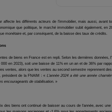
ur affecte les différents acteurs de l’immobilier, mais aussi, avant t
économique que politique, le marché immobilier subit également, en 2
que monétaire et, par conséquent, de la baisse des taux de crédits.
ions
tes de biens en France est en repli. Selon les dernières données, l
000 en 2023), soit une baisse de 11% en un an et de 36% par rappor
es ventes, alors que les ventes au second semestre reprennent des 
n, président de la FNAIM : «
L’année 2024 a été une année charnièr
s encourageants de stabilisation.
»
x des biens ont continué de baisser au cours de l’année, avec une te
pour les maisons anciennes et -1,6% pour les appartements anciens à