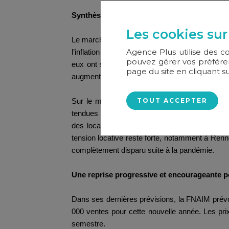
Synthèse des tendances pour le résidentiel et
Les cookies sur
Le marché résidentiel reste sous tension, malg
Agence Plus utilise des c
l’inflation et la baisse des taux de crédit incit
pouvez gérer vos préféren
eux ont saisi cette opportunité pour reformule
page du site en cliquant s
augmentation des compromis et une activité ac
TOUT ACCEPTER
Sur le marché locatif, l’année 2024 a vu une 
tendues limite ces hausses. Cette situation inci
des locations meublées ou saisonnières, en ten
tension locative reste forte, notamment à Renn
complètement disparu suite à la pandémie.
Une reprise progressive et encourageante p
Dans ses dernières prévisions, la FNAIM prévo
000 ventes pour cette nouvelle année. Les pri
semestre.