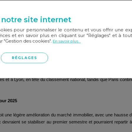
 le locatif
 notre site internet
ré la baisse des transactions, avec une demande toujours soutenue d
ookies pour personnaliser le contenu et vous offrir une e
ent les particuliers qui avaient freiné leurs projets immobiliers à repr
ces et en savoir plus en cliquant sur "Réglages" et à t
r leurs offres ou se repositionner sur des biens adaptés à leurs budg
ur "Gestion des cookies".
En savoir plus...
crue dans les agences, marquant le début d’une dynamique positive 
RÉGLAGES
hausse des loyers dans la majorité des grandes villes. Toutefois,
te les investisseurs à se tourner vers des villes où les régulations s
ant compte là aussi des évolutions des politiques publiques en la 
es et à Lyon, en tête du classement national, tandis que Paris cont
our 2025
it une légère amélioration du marché immobilier, avec une hausse 
x devraient se stabiliser au premier semestre et pourraient reparti