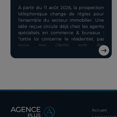
À partir du 11 août 2026, la prospection
téléphonique change de règles pour
l'ensemble du secteur immobilier. Une
idée reçue circule déjà chez les agents
spécialisés en commerce & bureaux :
"cette loi concerne le résidentiel, pas
nous, nos clients sont des
professionnels." C'est en partie vrai et en
partie dangereux si on s'y fie sans
nuance.
Accueil