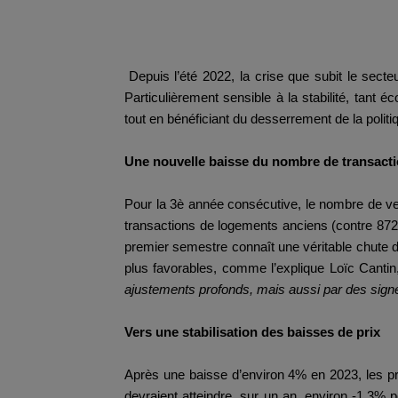
Depuis l’été 2022, la crise que subit le secte
Particulièrement sensible à la stabilité, tant 
tout en bénéficiant du desserrement de la politi
Une nouvelle baisse du nombre de transact
Pour la 3è année consécutive, le nombre de ven
transactions de logements anciens (contre 872 
premier semestre connaît une véritable chute d
plus favorables, comme l’explique Loïc Canti
ajustements profonds, mais aussi par des signe
Vers une stabilisation des baisses de prix
Après une baisse d’environ 4% en 2023, les pri
devraient atteindre, sur un an, environ -1,3% 