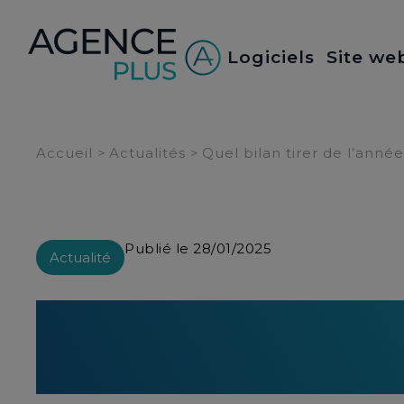
Panneau de gestion des cookies
Logiciels
Site we
Accueil
>
Actualités
>
Quel bilan tirer de l’anné
Publié le 28/01/2025
Actualité
Quel bilan tirer de
immobilier ?