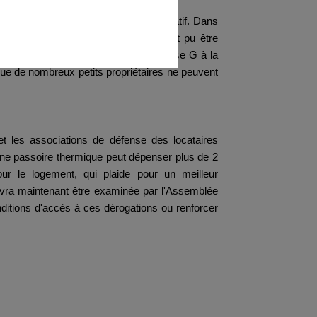
ogements classés F ou G du marché locatif. Dans
du parc locatif privé, l'impact aurait pu être
ur faire passer un logement de la classe G à la
 que de nombreux petits propriétaires ne peuvent
et les associations de défense des locataires
 une passoire thermique peut dépenser plus de 2
our le logement, qui plaide pour un meilleur
evra maintenant être examinée par l'Assemblée
ditions d'accès à ces dérogations ou renforcer