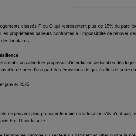
logements classés F ou G qui représentent plus de 15% du parc locat
les propriétaires bailleurs confrontés à l'impossibilité de rénover ce
 des locataires.
ésilience
e a établi un calendrier progressif d'interdiction de location des logem
onsable de près d'un quart des émissions de gaz à effet de serre du p
r janvier 2025 ;
s ne peuvent plus proposer leur bien à la location s'ils n'ont pas r
uis E et D par la suite.
e l'empreinte carbone du secteur du bâtiment et lutter contre la pr