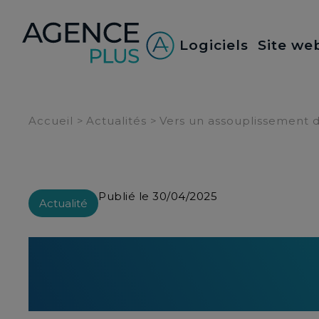
Panneau de gestion des cookies
Logiciels
Site we
Accueil
>
Actualités
>
Vers un assouplissement de
Publié le 30/04/2025
Actualité
Vers un assouplisse
location des passo