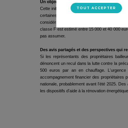
Un objectif affiché : éviter un effondrement 
TOUT ACCEPTER
Cette initiative répond aux inquiétudes des pr
certaines grandes villes comme Paris, Lyon ou
considérable sur un marché déjà en tension. Pa
classe F est estimé entre 15 000 et 40 000 euro
pas assumer.
Des avis partagés et des perspectives qui re
Si les représentants des propriétaires baill
dénoncent un recul dans la lutte contre la pré
500 euros par an en chauffage. L'urgence so
accompagnement financier des propriétaires p
nationale, probablement avant l'été 2025. Des
les dispositifs d'aide à la rénovation énergétiq