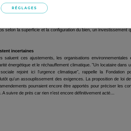
du parc locatif
RÉGLAGES
ofessionnels de l'immobilier, qui craignaient un retrait massif de l
 Marseille, où les passoires thermiques représentent jusqu'à 20% 
r ailleurs, le coût moyen des travaux de rénovation énergétique po
s selon la superficie et la configuration du bien, un investissement
stent incertaines
eurs saluent ces ajustements, les organisations environnementales 
carité énergétique et le réchauffement climatique. "Un locataire dans
ciale rejoint ici l'urgence climatique", rappelle la Fondation p
lutôt qu'un assouplissement des exigences. La proposition de loi d
 amendements pourraient encore être apportés pour préciser les con
ue. A suivre de près car rien n’est encore définitivement acté…