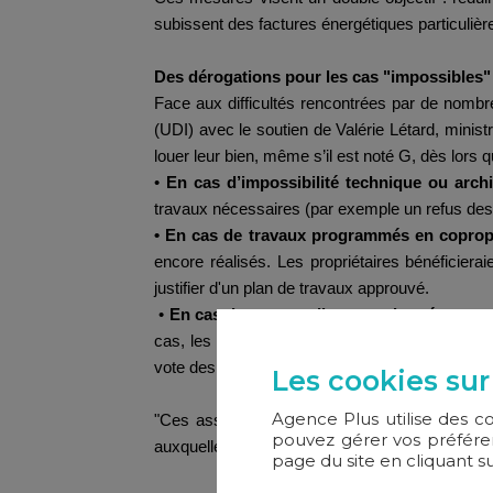
subissent des factures énergétiques particuliè
Des dérogations pour les cas "impossibles" 
Face aux difficultés rencontrées par de nombre
(UDI) avec le soutien de Valérie Létard, ministr
louer leur bien, même s’il est noté G, dès lors 
•
En cas d’impossibilité technique ou arch
travaux nécessaires (par exemple un refus des
• En cas de travaux programmés en coprop
encore réalisés. Les propriétaires bénéficiera
justifier d'un plan de travaux approuvé.
•
En cas de travaux disproportionné par rap
cas, les propriétaires concernés devront obtenir
vote des travaux en copropriété.
Les cookies sur
Agence Plus utilise des c
"Ces assouplissements ne remettent pas en cau
pouvez gérer vos préféren
auxquelles sont confrontés certains propriétair
page du site en cliquant s