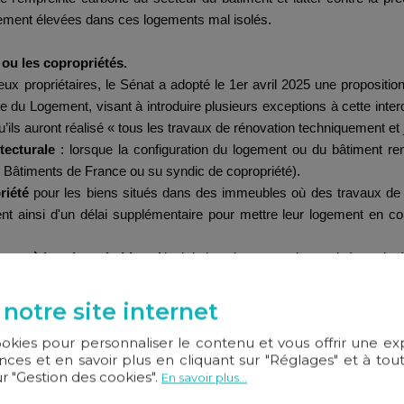
rement élevées dans ces logements mal isolés.
ou les copropriétés.
ux propriétaires, le Sénat a adopté le 1er avril 2025 une propositio
e du Logement, visant à introduire plusieurs exceptions à cette interdi
qu’ils auront réalisé « tous les travaux de rénovation techniquement e
itecturale
: lorsque la configuration du logement ou du bâtiment re
 Bâtiments de France ou su syndic de copropriété).
riété
pour les biens situés dans des immeubles où des travaux de 
ient ainsi d'un délai supplémentaire pour mettre leur logement en co
port à la valeur du bien.
Ainsi, la location resterait autorisée malg
 une attestation établie par un architecte ou un bureau d'études ther
 notre site internet
ookies pour personnaliser le contenu et vous offrir une e
se l'objectif global de rénovation énergétique, mais tiennent com
ces et en savoir plus en cliquant sur "Réglages" et à t
es", a déclaré le ministre délégué au Logement.
ur "Gestion des cookies".
En savoir plus...