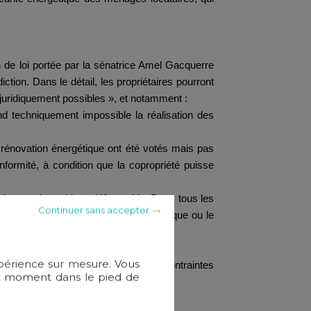
n de loi portée par la sénatrice Amel Gacquerre
ction. Dans le détail, les propriétaires pourront
t juridiquement possibles », et notamment :
nd techniquement impossible la réalisation des
rénovation énergétique ont été votés mais pas
nformité, à condition que la copropriété puisse
ré la note énergétique défavorable. Dans tous les
Continuer sans accepter
miques certifiant l'impossibilité technique ou le
xpérience sur mesure. Vous
pte des réalités du terrain et des contraintes
out moment dans le pied de