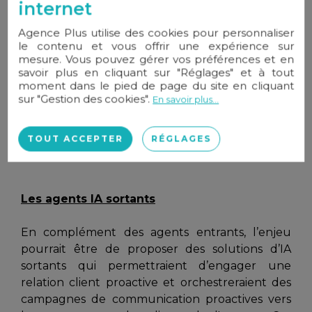
internet
pressé ? Elle va droit au but. Ensuite - et c'est là
où ça devient intéressant - il « cuisine »
Agence Plus utilise des cookies pour personnaliser
le contenu et vous offrir une expérience sur
littéralement vos prospects : budget ? secteur
mesure. Vous pouvez gérer vos préférences et en
recherché ? urgence ? L'IA collecte tout ça
savoir plus en cliquant sur "Réglages" et à tout
méthodiquement. Résultat : quand vous
moment dans le pied de page du site en cliquant
sur "Gestion des cookies".
rappelez le lendemain matin, vous n'êtes plus
En savoir plus...
dans le flou. Vous savez déjà si c'est du sérieux
ou non.
TOUT ACCEPTER
RÉGLAGES
Les agents IA sortants
En complément des agents entrants, l’enjeu
pourrait être de proposer des solutions d’IA
sortants qui permettraient d’engager une
relation client proactive et orchestreraient des
campagnes de communication proactives vers