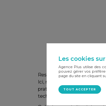
Les cookies sur
Agence Plus utilise des c
pouvez gérer vos préféren
Restez
connectés
à l’univers
page du site en cliquant s
Ici, nous partageons nos dern
pratiques, des
tendances d
TOUT ACCEPTER
technologiques.