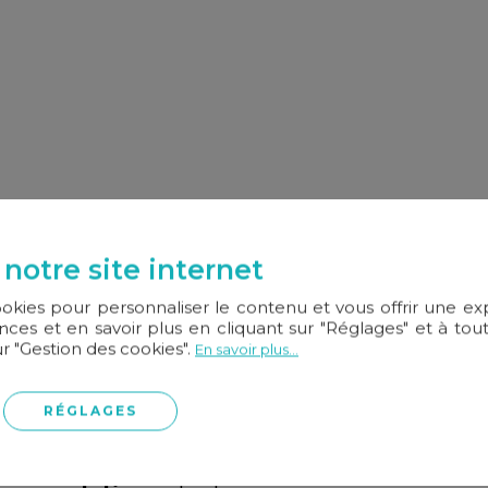
 notre site internet
ookies pour personnaliser le contenu et vous offrir une e
ces et en savoir plus en cliquant sur "Réglages" et à t
immobilier
et digital.
ur "Gestion des cookies".
En savoir plus...
ières nouveautés, des conseils
e
marché et des innovations
RÉGLAGES