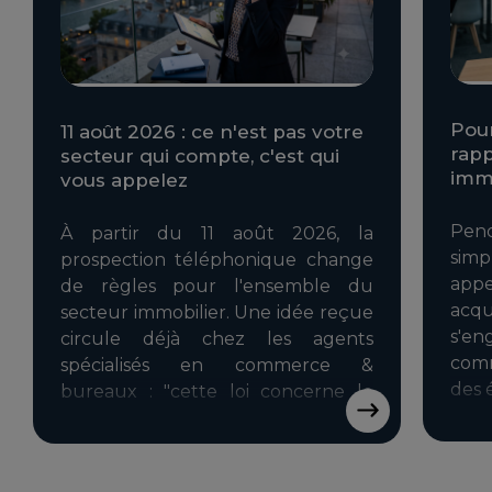
Pour
11 août 2026 : ce n'est pas votre
rapp
secteur qui compte, c'est qui
immo
vous appelez
Pend
À partir du 11 août 2026, la
sim
prospection téléphonique change
appe
de règles pour l'ensemble du
acq
secteur immobilier. Une idée reçue
s'e
circule déjà chez les agents
comm
spécialisés en commerce &
des 
bureaux : "cette loi concerne le
résidentiel, pas nous, nos clients
sont des professionnels." C'est en
partie vrai et en partie dangereux si