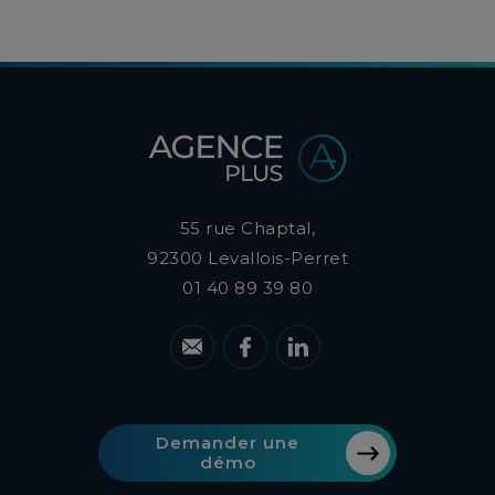
on s'y fie sans nuance.
55 rue Chaptal,
92300
Levallois-Perret
01 40 89 39 80
Demander une
démo