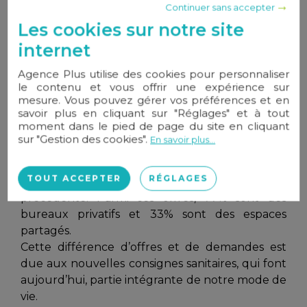
Continuer sans accepter
Pretto
nous montre également que le
Les cookies sur notre site
confinement a eu
un impact significatif
sur
internet
l’investissement immobilier et la qualité de vie
des Français, comme le prouve la hausse des
Agence Plus utilise des cookies pour personnaliser
achats de biens secondaires suite au premier
le contenu et vous offrir une expérience sur
confinement.
mesure. Vous pouvez gérer vos préférences et en
savoir plus en cliquant sur "Réglages" et à tout
moment dans le pied de page du site en cliquant
Au niveau des
biens commerciaux
, nous avons
sur "Gestion des cookies".
En savoir plus...
observé que fin 2020, plus de 2 000 offres de
bureaux flexibles étaient disponibles sur
TOUT ACCEPTER
RÉGLAGES
BureauxLocaux, soit 80% de plus que l’année
précédente. Parmi ces offres, 77% sont des
bureaux privatifs et 33% sont des espaces
partagés.
Cette différence d’offres et de demandes est
due aux nouvelles consignes sanitaires, qui font
aujourd’hui, partie intégrante de notre mode de
vie.